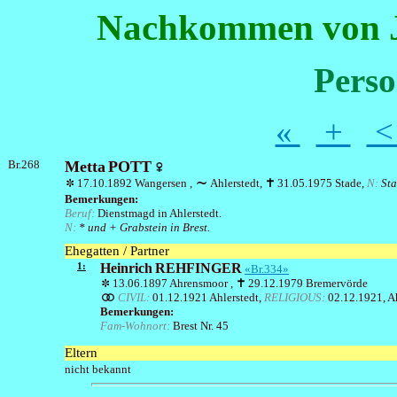
Nachkommen von J
Perso
«
+
Br.268
Metta
POTT
17.10.1892 Wangersen ,
Ahlerstedt,
31.05.1975 Stade,
N:
Sta
Bemerkungen:
Beruf:
Dienstmagd in Ahlerstedt.
N:
* und + Grabstein in Brest.
Ehegatten / Partner
1:
Heinrich
REHFINGER
«Br.334»
13.06.1897 Ahrensmoor ,
29.12.1979 Bremervörde
CIVIL:
01.12.1921 Ahlerstedt,
RELIGIOUS:
02.12.1921, A
Bemerkungen:
Fam-Wohnort:
Brest Nr. 45
Eltern
nicht bekannt