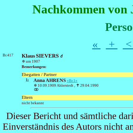
Nachkommen von J
Perso
«
+
Br.417
Klaus
SIEVERS
um 1907
Bemerkungen:
Ehegatten / Partner
1:
Anna
AHRENS
«Br.1»
10.09.1909 Ahlerstedt ,
29.04.1990
Eltern
nicht bekannt
Dieser Bericht und sämtliche dar
Einverständnis des Autors nicht 