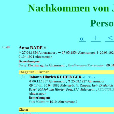
Nachkommen von J
Perso
«
+
Br.48
Anna
BADE
27.04.1854 Ahrensmoor ,
07.05.1854 Ahrensmoor,
29.03.192
01.04.1921 Ahrensmoor
Bemerkungen:
Beruf:
Dienstmagd in Ahrensmoor ;
Konfirmation/Kommunion:
09.04
Ehegatten / Partner
1:
Johann Hinrich
REHFINGER
«Br.360»
06.12.1857 Ahrensmoor ,
25.09.1927 Ahrensmoor
CIVIL:
30.04.1882 Ahlerstedt,
N:
Zeugen: Hein Diederich 
Bokel. Hsl Johann Hinrich Pott, 37J, Ahlerstedt.
,
RELIGIOUS
Ahrensmoor
Bemerkungen:
Fam-Wohnort:
1910, Ahrensmoor 2
Eltern